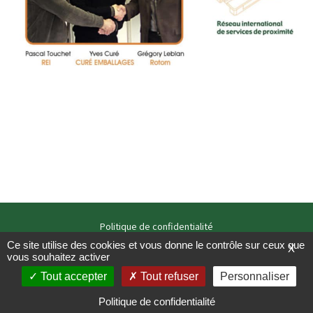
Politique de confidentialité
Mentions légales
Ce site utilise des cookies et vous donne le contrôle sur ceux que
X
vous souhaitez activer
Copyright / studio zooloo – 2021
Tout accepter
Tout refuser
Personnaliser
Politique de confidentialité