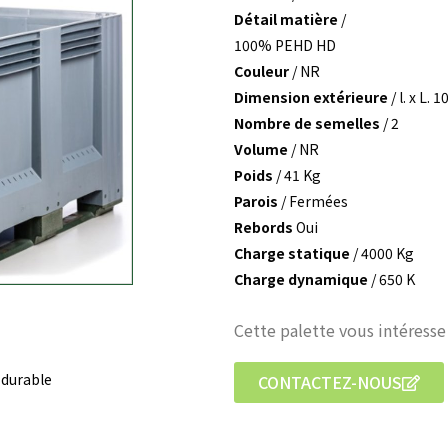
Détail matière
/
100% PEHD HD
Couleur
/ NR
Dimension extérieure
/ l. x L
Nombre de semelles
/ 2
Volume
/ NR
Poids
/ 41 Kg
Parois
/ Fermées
Rebords
Oui
Charge statique
/ 4000 Kg
Charge dynamique
/ 650 K
Cette palette vous intéresse
t durable
CONTACTEZ-NOUS