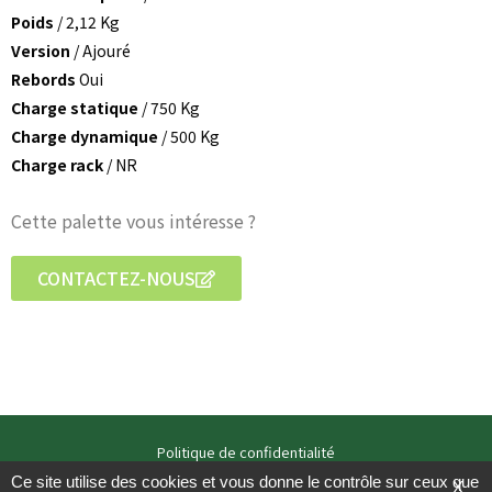
Poids
/ 2,12 Kg
Version
/ Ajouré
Rebords
Oui
Charge statique
/ 750 Kg
Charge dynamique
/ 500 Kg
Charge rack
/ NR
Cette palette vous intéresse ?
CONTACTEZ-NOUS
Politique de confidentialité
Mentions légales
Ce site utilise des cookies et vous donne le contrôle sur ceux que
X