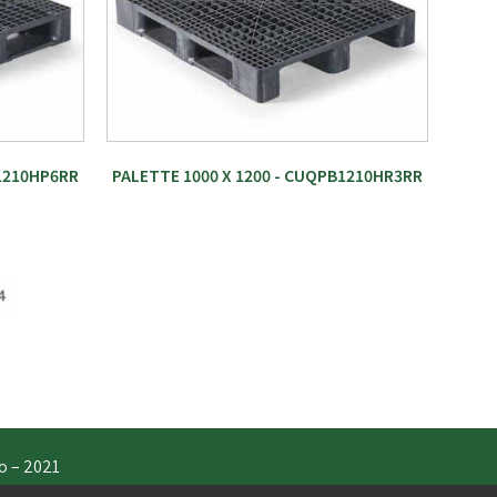
B1210HP6RR
PALETTE 1000 X 1200 - CUQPB1210HR3RR
o – 2021