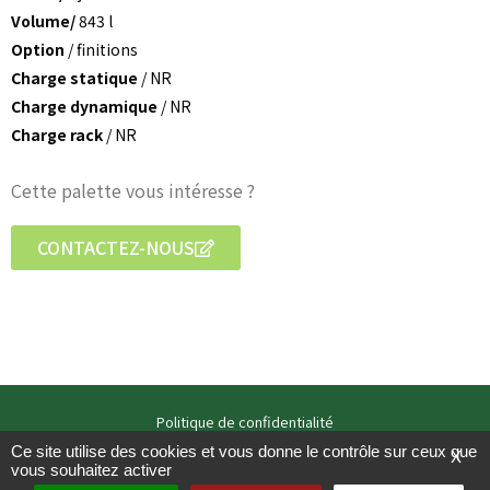
Volume/
843 l
Option
/ finitions
Charge statique
/ NR
Charge dynamique
/ NR
Charge rack
/ NR
Cette palette vous intéresse ?
CONTACTEZ-NOUS
Politique de confidentialité
Mentions légales
Ce site utilise des cookies et vous donne le contrôle sur ceux que
X
vous souhaitez activer
Copyright / studio zooloo – 2021