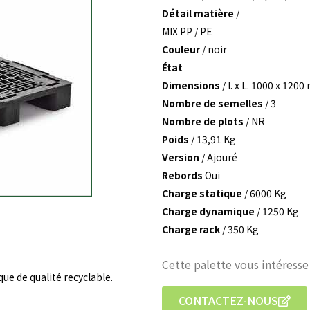
Détail matière
/
MIX PP / PE
Couleur
/ noir
État
Dimensions
/ l. x L. 1000 x 12
Nombre de semelles
/ 3
Nombre de plots
/ NR
Poids
/ 13,91 Kg
Version
/ Ajouré
Rebords
Oui
Charge statique
/ 6000 Kg
Charge dynamique
/ 1250 Kg
Charge rack
/ 350 Kg
Cette palette vous intéresse
ue de qualité recyclable.
CONTACTEZ-NOUS