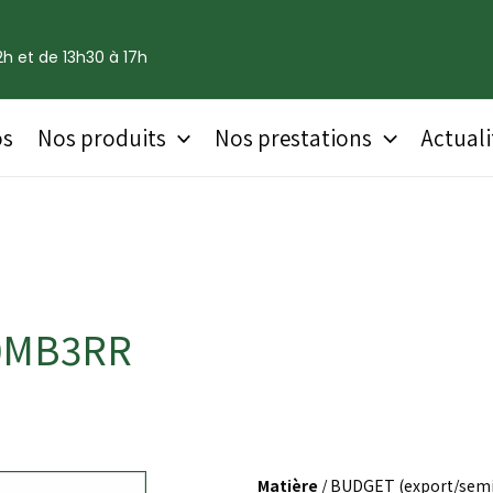
h et de 13h30 à 17h
os
Nos produits
Nos prestations
Actuali
10MB3RR
Matière
/ BUDGET (export/semi