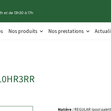
h et de 13h30 à 17h
os
Nos produits
Nos prestations
Actuali
210HR3RR
Matière
/ REGULAR (pool palett