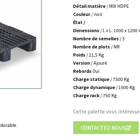
Détail matière
/ MIX HDPE
Couleur
/ noir
État /
Dimensions
/ l. x L. 1000 x 12
Nombre de semelles
/ 3
Nombre de plots
/ NR
Poids
/ 21,5 Kg
Version
/ Ajouré
Rebords
Oui
Charge statique
/ 7500 Kg
Charge dynamique
/ 1500 Kg
Charge rack
/ 750 Kg
Cette palette vous intéresse
 durable.
CONTACTEZ-NOUS