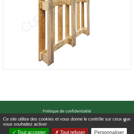
Politique de confidentialité
Mentions légales
Ce site utilise des cookies et vous donne le contrôle sur ceux que
X
vous souhaitez activer
Copyright / studio zooloo – 2021
Tout accepter
Tout refuser
Personnaliser